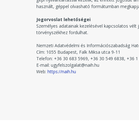
használt, géppel olvasható formátumban megkapja.
Jogorvoslat lehetőségei
Személyes adatainak kezelésével kapcsolatos vélt
törvényszékhez fordulhat.
Nemzeti Adatvédelmi és Információszabadság Ható
Cím: 1055 Budapest, Falk Miksa utca 9-11
Telefon: +36 30 683 5969, +36 30 549 6838, +36 1
E-mail: ugyfelszolgalat@naih.hu
Web:
https://naih.hu