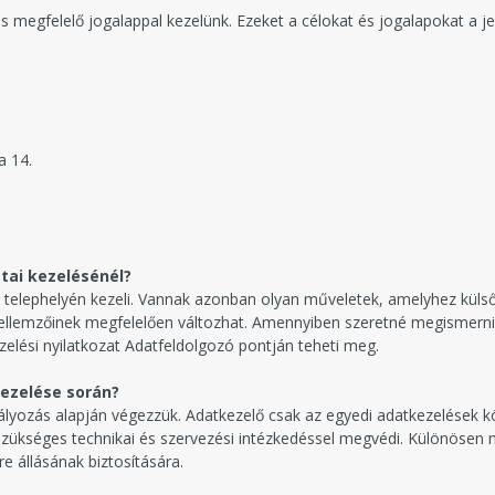
 megfelelő jogalappal kezelünk. Ezeket a célokat és jogalapokat a je
a 14.
tai kezelésénél?
 telephelyén kezeli. Vannak azonban olyan műveletek, amelyhez külső
ellemzőinek megfelelően változhat. Amennyiben szeretné megismerni
zelési nyilatkozat Adatfeldolgozó pontján teheti meg.
kezelése során?
bályozás alapján végezzük. Adatkezelő csak az egyedi adatkezelések 
ükséges technikai és szervezési intézkedéssel megvédi. Különösen n
e állásának biztosítására.