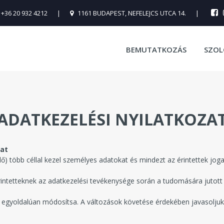
+36 20 932 4212
|
1161 BUDAPEST, NEFELEJCS UTCA 14.
|
BEMUTATKOZÁS
SZOL
ADATKEZELÉSI NYILATKOZA
zat
több céllal kezel személyes adatokat és mindezt az érintettek jogaina
rintetteknek az adatkezelési tevékenysége során a tudomására jutot
ot egyoldalúan módosítsa. A változások követése érdekében javasoljuk