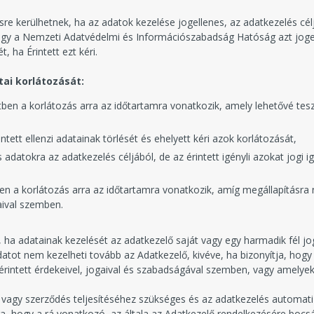
ésre kerülhetnek, ha az adatok kezelése jogellenes, az adatkezelés c
g vagy a Nemzeti Adatvédelmi és Információszabadság Hatóság azt joge
 ha Érintett ezt kéri.
ai korlátozását:
ben a korlátozás arra az időtartamra vonatkozik, amely lehetővé tesz
tett ellenzi adatainak törlését és ehelyett kéri azok korlátozását,
datokra az adatkezelés céljából, de az érintett igényli azokat jogi 
etben a korlátozás arra az időtartamra vonatkozik, amíg megállapításr
aival szemben.
en, ha adatainak kezelését az adatkezelő saját vagy egy harmadik fél
atot nem kezelheti tovább az Adatkezelő, kivéve, ha bizonyítja, hogy
érintett érdekeivel, jogaival és szabadságával szemben, vagy amelyek
vagy szerződés teljesítéséhez szükséges és az adatkezelés automatizá
 arra, hogy a rá vonatkozó, az általa az Adatkezelő rendelkezésére boc