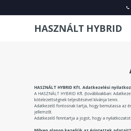
HASZNÁLT HYBRID
HASZNÁLT HYBRID Kft. Adatkezelési nyilatko
A HASZNÁLT HYBRID Kft. (továbbiakban: Adatkezelő) 
kötelezettségnek teljesítésével kívánja tenni.
Adatkezelő fontosnak tartja, hogy bemutassa az é
jellemzőt.
Adatkezelő fenntartja a jogot, hogy a nyilatkozat
Milyen alapon kezeljük az érintettek adatait?