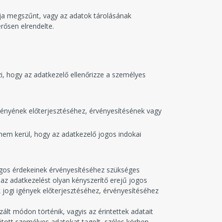
élja megszűnt, vagy az adatok tárolásának
rősen elrendelte.
i, hogy az adatkezelő ellenőrizze a személyes
igényének előterjesztéséhez, érvényesítésének vagy
a nem kerül, hogy az adatkezelő jogos indokai
 jogos érdekeinek érvényesítéséhez szükséges
 az adatkezelést olyan kényszerítő erejű jogos
 jogi igények előterjesztéséhez, érvényesítéséhez
lt módon történik, vagyis az érintettek adatait
sátott személyes adatokat tagolt, széles körben