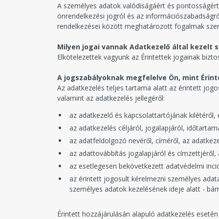
A személyes adatok valódiságáért és pontosságért 
önrendelkezési jogról és az információszabadságról
rendelkezései között meghatározott fogalmak szer
Milyen jogai vannak Adatkezelő által kezelt
Elkötelezettek vagyunk az Érintettek jogainak bizt
A jogszabályoknak megfelelve Ön, mint Érinte
Az adatkezelés teljes tartama alatt az érintett jog
valamint az adatkezelés jellegéről:
az adatkezelő és kapcsolattartójának kilétéről,
az adatkezelés céljáról, jogalapjáról, időtartam
az adatfeldolgozó nevéről, címéről, az adatke
az adattovábbítás jogalapjáról és címzettjéről
az esetlegesen bekövetkezett adatvédelmi incid
az érintett jogosult kérelmezni személyes adat
személyes adatok kezelésének ideje alatt - bá
Érintett hozzájárulásán alapuló adatkezelés esetén