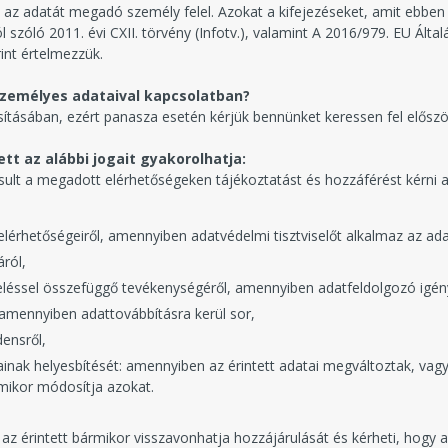
az adatát megadó személy felel. Azokat a kifejezéseket, amit ebben
 szóló 2011. évi CXII. törvény (Infotv.), valamint A 2016/979. EU Ált
int értelmezzük.
 személyes adataival kapcsolatban?
osításában, ezért panasza esetén kérjük bennünket keressen fel először
tt az alábbi jogait gyakorolhatja:
osult a megadott elérhetőségeken tájékoztatást és hozzáférést kérni a
 elérhetőségeiről, amennyiben adatvédelmi tisztviselőt alkalmaz az ada
áról,
zeléssel összefüggő tevékenységéről, amennyiben adatfeldolgozó igény
, amennyiben adattovábbításra kerül sor,
ensről,
ainak helyesbítését: amennyiben az érintett adatai megváltoztak, va
rmikor módosítja azokat.
 az érintett bármikor visszavonhatja hozzájárulását és kérheti, hogy 