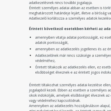
adatkezelésnek nincs további jogalapja.
Érintett személyes adatai abban az esetben is törl
meghatározott határideje lejárt, illetve a bírósá
Adatkezelő korlátozza a személyes adatok kezelését,
Érintett következő esetekben kérheti az adat
amennyiben vitatja adatai pontosságát, ez eset
adatok pontosságát,
amennyiben az adatkezelés jogellenes és az érin
Adatkezelőnek már nincs szüksége a személyes a
védelméhez,
Érintett tiltakozik az adatkezelés ellen, ez es
elsőbbséget élveznek-e az érintett jogos indok
Érintett tiltakozhat személyes adatai kezelése ell
jogalapból kezeli. Ebben az esetben a személyes ad
okok indokolják, amelyek elsőbbséget élveznek az 
vagy védelméhez kapcsolódnak.
Amennyiben az adatkezelés hozzájáruláson alapul, 
gépi nyilvántartással kezelik, az érintett jogosult