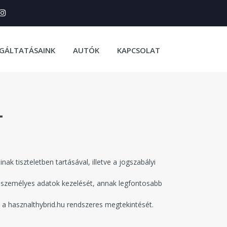
GÁLTATÁSAINK
AUTÓK
KAPCSOLAT
T
k tiszteletben tartásával, illetve a jogszabályi
t személyes adatok kezelését, annak legfontosabb
 a hasznalthybrid.hu rendszeres megtekintését.